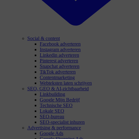
Social & content
Facebook adverteren
Instagram adverteren
Linkedin adverteren
Pinterest adverteren
Snapchat adverteren
TikTok adverteren
Contentmarketing
Webteksten laten schrijven
SEO, GEO & AI-zichtbaarheid
Linkbuilding
Google Mijn Bedrijf
Technische SEO
Lokale SEO
SEO-bureau
SEO-specialist inhuren
Advertising & performance
Google Ads
Google Shopping Ads