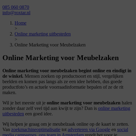
085 060 0870
info@roxtar.nl
Home
>
Online marketing uitbesteden
>
Online Marketing voor Meubelzaken
Online Marketing voor
Meubelzaken
Online marketing voor meubelzaken begint online en eindigt in
de winkel.
Mensen zoeken op productsoort en stijl, vergelijken
beelden en komen pas langs als ze een idee hebben, dus goede
productfoto’s en actuele voorraadinformatie bepalen of ze de rit
maken.
Wil je het meeste uit je
online marketing voor meubelzaken
halen
zonder daar zelf veel tijd aan kwijt te zijn? Dan is
online marketing
uitbesteden
een goed idee.
Wij helpen je graag om je meubelzaak online op de kaart te zetten.
Van
zoekmachineoptimalisatie
tot
adverteren via Google
en
social
media campagnes
,
ons team in Amsterdam
regelt het voor je.