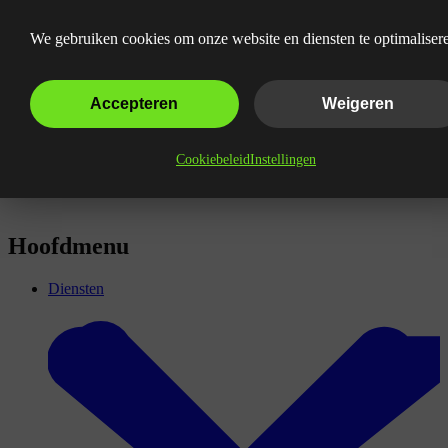
Online Marketing voor Meubelzaken
We gebruiken cookies om onze website en diensten te optimaliser
Accepteren
Weigeren
Cookiebeleid
Instellingen
Hoofdmenu
Diensten