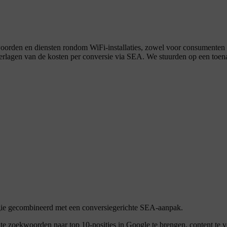
oorden en diensten rondom WiFi-installaties, zowel voor consumenten a
 verlagen van de kosten per conversie via SEA. We stuurden op een toen
.
egie gecombineerd met een conversiegerichte SEA-aanpak.
zoekwoorden naar top 10-posities in Google te brengen, content te ve