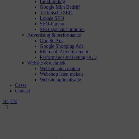
Linkbuilding
Google Mijn Bedrijf
Technische SEO
Lokale SEO
SEO-bureau
SEO-specialist inhuren
Advertising & performance
Google Ads
Google Shopping Ads
Microsoft Advertisement
Performance marketing (A.I.)
Website & techniek
Website laten maken
Webshop laten maken
Website optimalisatie
Cases
Contact
NL
EN