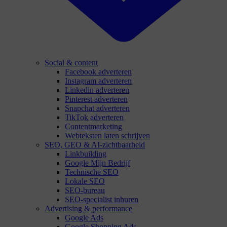
Social & content
Facebook adverteren
Instagram adverteren
Linkedin adverteren
Pinterest adverteren
Snapchat adverteren
TikTok adverteren
Contentmarketing
Webteksten laten schrijven
SEO, GEO & AI-zichtbaarheid
Linkbuilding
Google Mijn Bedrijf
Technische SEO
Lokale SEO
SEO-bureau
SEO-specialist inhuren
Advertising & performance
Google Ads
Google Shopping Ads