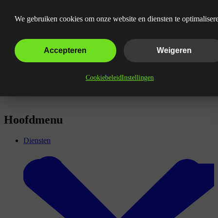
LinkedIn adverteren uitbesteden
We gebruiken cookies om onze website en diensten te optimaliser
Accepteren
Weigeren
Cookiebeleid
Instellingen
Hoofdmenu
Diensten