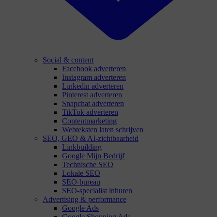
Social & content
Facebook adverteren
Instagram adverteren
Linkedin adverteren
Pinterest adverteren
Snapchat adverteren
TikTok adverteren
Contentmarketing
Webteksten laten schrijven
SEO, GEO & AI-zichtbaarheid
Linkbuilding
Google Mijn Bedrijf
Technische SEO
Lokale SEO
SEO-bureau
SEO-specialist inhuren
Advertising & performance
Google Ads
Google Shopping Ads