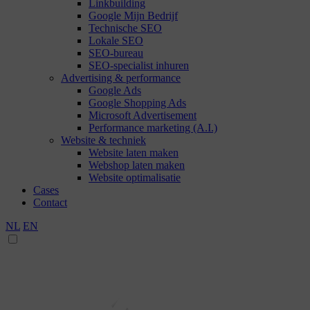
Linkbuilding
Google Mijn Bedrijf
Technische SEO
Lokale SEO
SEO-bureau
SEO-specialist inhuren
Advertising & performance
Google Ads
Google Shopping Ads
Microsoft Advertisement
Performance marketing (A.I.)
Website & techniek
Website laten maken
Webshop laten maken
Website optimalisatie
Cases
Contact
NL
EN