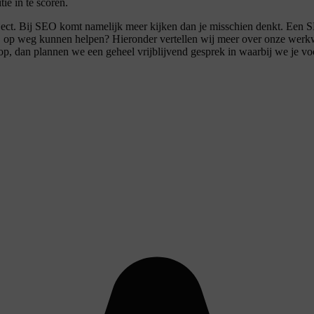
ie in te scoren.
project. Bij SEO komt namelijk meer kijken dan je misschien denkt. Ee
ij op weg kunnen helpen? Hieronder vertellen wij meer over onze werkw
 op, dan plannen we een geheel vrijblijvend gesprek in waarbij we je 