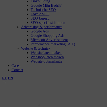
Linkbuilding
Google Mijn Bedrijf
Technische SEO
Lokale SEO
SEO-bureau
SEO-specialist inhuren
Advertising & performance
Google Ads
Google Shopping Ads
Microsoft Advertisement
Performance marketing (A.I.)
Website & techniek
Website laten maken
Webshop laten maken
Website optimalisatie
Cases
Contact
NL
EN