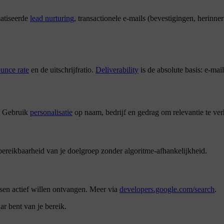
atiseerde
lead nurturing
, transactionele e-mails (bevestigingen, herin
unce rate
en de uitschrijfratio.
Deliverability
is de absolute basis: e-ma
s. Gebruik
personalisatie
op naam, bedrijf en gedrag om relevantie te ve
 bereikbaarheid van je doelgroep zonder algoritme-afhankelijkheid.
sen actief willen ontvangen. Meer via
developers.google.com/search
.
ar bent van je bereik.