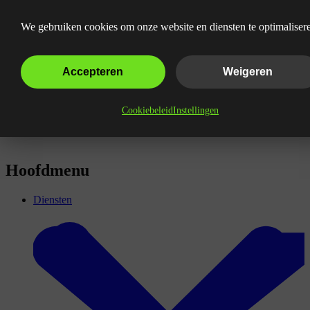
Wat is de Bounce Rate voor E-mail?
We gebruiken cookies om onze website en diensten te optimaliser
Accepteren
Weigeren
Cookiebeleid
Instellingen
Hoofdmenu
Diensten