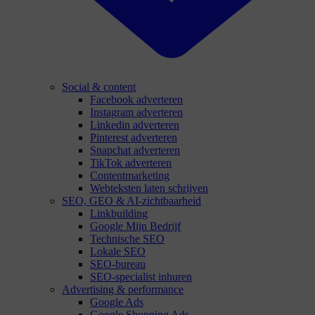
Social & content
Facebook adverteren
Instagram adverteren
Linkedin adverteren
Pinterest adverteren
Snapchat adverteren
TikTok adverteren
Contentmarketing
Webteksten laten schrijven
SEO, GEO & AI-zichtbaarheid
Linkbuilding
Google Mijn Bedrijf
Technische SEO
Lokale SEO
SEO-bureau
SEO-specialist inhuren
Advertising & performance
Google Ads
Google Shopping Ads