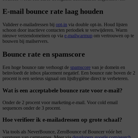
E-mail bounce rate laag houden
Valideer e-mailadressen bij
opt-in
via double opt-in. Houd lijsten
schoon door inactieve contacten periodiek te verwijderen. Warm
nieuwe verzendomeinen op via
e-mailwarmup
om vertrouwen op te
bouwen bij mailservers.
Bounce rate en spamscore
Een hoge bounce rate verhoogt de
spamscore
van je domein en
beïnvloedt de inbox placement negatief. Een bounce rate boven de 2
procent is een serieus signaal om lijsthygiëne direct te verbeteren.
Wat is een acceptabele bounce rate voor e-mail?
Onder de 2 procent voor marketing-e-mail. Voor cold email
sequences onder de 3 procent.
Hoe verifieer ik e-mailadressen op grote schaal?
Via tools als NeverBounce, ZeroBounce of Bouncer vóór het
versturen van campagnes. Meer via
developers.google.com/search
.