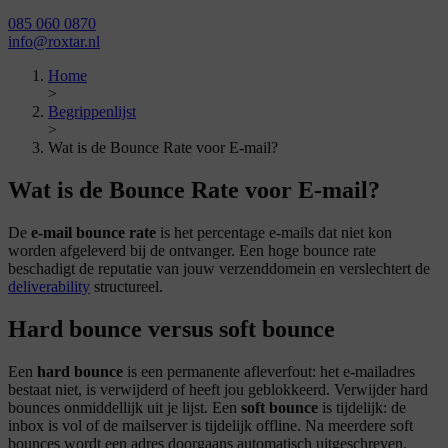
085 060 0870
info@roxtar.nl
Home
>
Begrippenlijst
>
Wat is de Bounce Rate voor E-mail?
Wat is de Bounce Rate voor E-mail?
De
e-mail bounce rate
is het percentage e-mails dat niet kon
worden afgeleverd bij de ontvanger. Een hoge bounce rate
beschadigt de reputatie van jouw verzenddomein en verslechtert de
deliverability
structureel.
Hard bounce versus soft bounce
Een
hard bounce
is een permanente afleverfout: het e-mailadres
bestaat niet, is verwijderd of heeft jou geblokkeerd. Verwijder hard
bounces onmiddellijk uit je lijst. Een
soft bounce
is tijdelijk: de
inbox is vol of de mailserver is tijdelijk offline. Na meerdere soft
bounces wordt een adres doorgaans automatisch uitgeschreven.