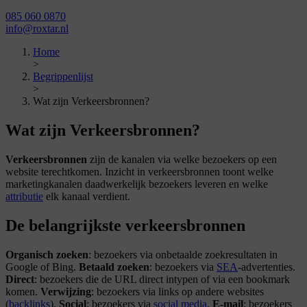
085 060 0870
info@roxtar.nl
Home
>
Begrippenlijst
>
Wat zijn Verkeersbronnen?
Wat zijn Verkeersbronnen?
Verkeersbronnen
zijn de kanalen via welke bezoekers op een
website terechtkomen. Inzicht in verkeersbronnen toont welke
marketingkanalen daadwerkelijk bezoekers leveren en welke
attributie
elk kanaal verdient.
De belangrijkste verkeersbronnen
Organisch zoeken
: bezoekers via onbetaalde zoekresultaten in
Google of Bing.
Betaald zoeken
: bezoekers via
SEA
-advertenties.
Direct
: bezoekers die de URL direct intypen of via een bookmark
komen.
Verwijzing
: bezoekers via links op andere websites
(
backlinks
).
Social
: bezoekers via
social media
.
E-mail
: bezoekers