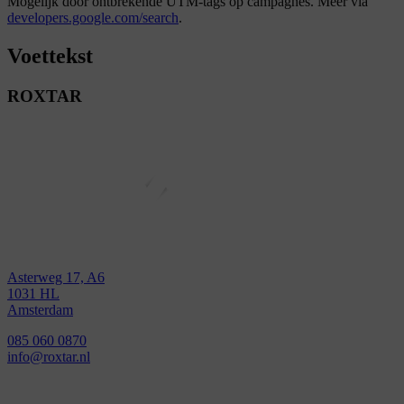
Mogelijk door ontbrekende UTM-tags op campagnes. Meer via
developers.google.com/search
.
Voettekst
ROXTAR
Asterweg 17, A6
1031 HL
Amsterdam
085 060 0870
info@roxtar.nl