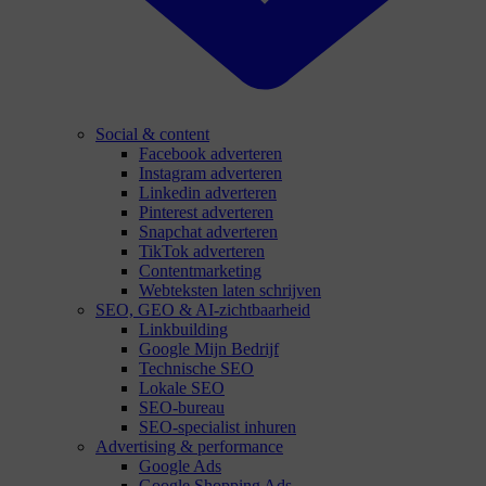
Social & content
Facebook adverteren
Instagram adverteren
Linkedin adverteren
Pinterest adverteren
Snapchat adverteren
TikTok adverteren
Contentmarketing
Webteksten laten schrijven
SEO, GEO & AI-zichtbaarheid
Linkbuilding
Google Mijn Bedrijf
Technische SEO
Lokale SEO
SEO-bureau
SEO-specialist inhuren
Advertising & performance
Google Ads
Google Shopping Ads