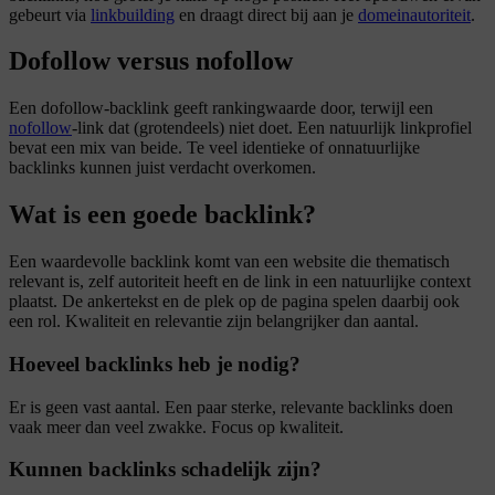
gebeurt via
linkbuilding
en draagt direct bij aan je
domeinautoriteit
.
Dofollow versus nofollow
Een dofollow-backlink geeft rankingwaarde door, terwijl een
nofollow
-link dat (grotendeels) niet doet. Een natuurlijk linkprofiel
bevat een mix van beide. Te veel identieke of onnatuurlijke
backlinks kunnen juist verdacht overkomen.
Wat is een goede backlink?
Een waardevolle backlink komt van een website die thematisch
relevant is, zelf autoriteit heeft en de link in een natuurlijke context
plaatst. De ankertekst en de plek op de pagina spelen daarbij ook
een rol. Kwaliteit en relevantie zijn belangrijker dan aantal.
Hoeveel backlinks heb je nodig?
Er is geen vast aantal. Een paar sterke, relevante backlinks doen
vaak meer dan veel zwakke. Focus op kwaliteit.
Kunnen backlinks schadelijk zijn?