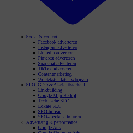
Social & content
Facebook adverteren
Instagram adverteren
Linkedin adverteren
Pinterest adverteren
Snapchat adverteren
TikTok adverteren
Contentmarketing
Webteksten laten schrijven
SEO, GEO & AI-zichtbaarheid
Linkbuilding
Google Mijn Bedrijf
Technische SEO
Lokale SEO
SEO-bureau
SEO-specialist inhuren
Advertising & performance
Google Ads
Google Shopping Ads