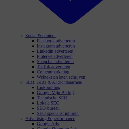
Social & content
Facebook adverteren
Instagram adverteren
Linkedin adverteren
Pinterest adverteren
Snapchat adverteren
TikTok adverteren
Contentmarketing
Webteksten laten schrijven
SEO, GEO & AI-zichtbaarheid
Linkbuilding
Google Mijn Bedrijf
Technische SEO
Lokale SEO
SEO-bureau
SEO-specialist inhuren
Advertising & performance
Google Ads
Google Shopping Ads