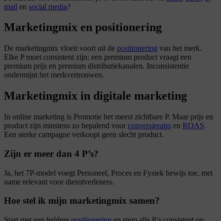
mail
en
social media
?
Marketingmix en positionering
De marketingmix vloeit voort uit de
positionering
van het merk.
Elke P moet consistent zijn: een premium product vraagt een
premium prijs en premium distributiekanalen. Inconsistentie
ondermijnt het merkvertrouwen.
Marketingmix in digitale marketing
In online marketing is Promotie het meest zichtbare P. Maar prijs en
product zijn minstens zo bepalend voor
conversieratio
en
ROAS
.
Een sterke campagne verkoopt geen slecht product.
Zijn er meer dan 4 P’s?
Ja, het 7P-model voegt Personeel, Proces en Fysiek bewijs toe, met
name relevant voor dienstverleners.
Hoe stel ik mijn marketingmix samen?
Start met een heldere
positionering
en stem alle P’s consistent op