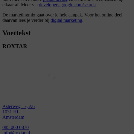
elkaar af. Meer via
developers.google.com/search
.
De marketingmix gaat over je hele aanpak. Voor het online deel
daarvan lees je verder bij
digital marketing
.
Voettekst
ROXTAR
Asterweg 17, A6
1031 HL
Amsterdam
085 060 0870
info@roxtar.nl