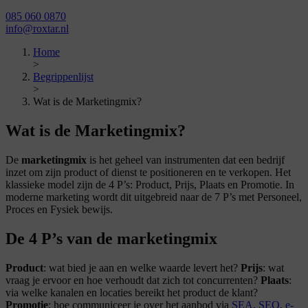
085 060 0870
info@roxtar.nl
Home
>
Begrippenlijst
>
Wat is de Marketingmix?
Wat is de Marketingmix?
De
marketingmix
is het geheel van instrumenten dat een bedrijf
inzet om zijn product of dienst te positioneren en te verkopen. Het
klassieke model zijn de 4 P’s: Product, Prijs, Plaats en Promotie. In
moderne marketing wordt dit uitgebreid naar de 7 P’s met Personeel,
Proces en Fysiek bewijs.
De 4 P’s van de marketingmix
Product
: wat bied je aan en welke waarde levert het?
Prijs
: wat
vraag je ervoor en hoe verhoudt dat zich tot concurrenten?
Plaats
:
via welke kanalen en locaties bereikt het product de klant?
Promotie
: hoe communiceer je over het aanbod via
SEA
,
SEO
,
e-