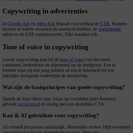
Copywriting in advertenties
In
Google Ads
en
Meta Ads
bepaalt copywriting de
CTR
. Koppen
moeten in enkele woorden de aandacht trekken, de
zoekintentie
raken en de USP communiceren. Elke karakter telt.
Tone of voice in copywriting
Goede copywriting past bij de
tone of voice
van het merk:
consistent, herkenbaar en afgestemd op de doelgroep. Een te
formele toon bij een jong publiek of een te informele bij een
zakelijke doelgroep ondermijnt de boodschap.
Wat zijn de basisprincipes van goede copywriting?
Spreek de lezer direct aan, focus op voordelen (niet features),
gebruik
social proof
en eindig met een duidelijke CTA.
Kan ik AI gebruiken voor copywriting?
AI versnelt het proces aanzienlijk. Menselijke review blijft essentieel
voor tone of voice en strategische nuance. Meer via