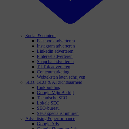
Social & content
Facebook adverteren
Instagram adverteren
Linkedin adverteren
Pinterest adverteren
Snapchat adverteren
TikTok adverteren
Contentmarketing
Webteksten laten schrijven
SEO, GEO & AI-zichtbaarheid
Linkbuilding
Google Mijn Bedrijf
Technische SEO
Lokale SEO
SEO-bureau
SEO-specialist inhuren
Advertising & performance
Google Ads
Google Shopping Ads