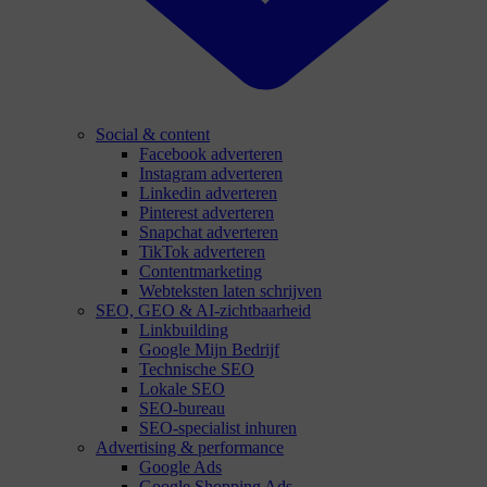
Social & content
Facebook adverteren
Instagram adverteren
Linkedin adverteren
Pinterest adverteren
Snapchat adverteren
TikTok adverteren
Contentmarketing
Webteksten laten schrijven
SEO, GEO & AI-zichtbaarheid
Linkbuilding
Google Mijn Bedrijf
Technische SEO
Lokale SEO
SEO-bureau
SEO-specialist inhuren
Advertising & performance
Google Ads
Google Shopping Ads