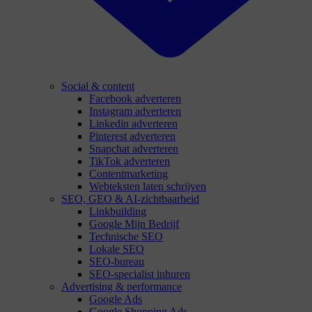
Social & content
Facebook adverteren
Instagram adverteren
Linkedin adverteren
Pinterest adverteren
Snapchat adverteren
TikTok adverteren
Contentmarketing
Webteksten laten schrijven
SEO, GEO & AI-zichtbaarheid
Linkbuilding
Google Mijn Bedrijf
Technische SEO
Lokale SEO
SEO-bureau
SEO-specialist inhuren
Advertising & performance
Google Ads
Google Shopping Ads