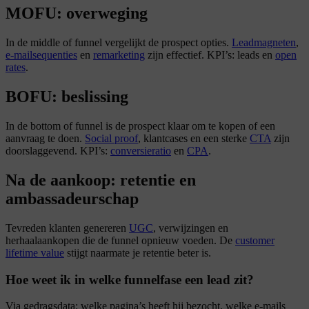
MOFU: overweging
In de middle of funnel vergelijkt de prospect opties.
Leadmagneten
,
e-mailsequenties
en
remarketing
zijn effectief. KPI’s: leads en
open
rates
.
BOFU: beslissing
In de bottom of funnel is de prospect klaar om te kopen of een
aanvraag te doen.
Social proof
, klantcases en een sterke
CTA
zijn
doorslaggevend. KPI’s:
conversieratio
en
CPA
.
Na de aankoop: retentie en
ambassadeurschap
Tevreden klanten genereren
UGC
, verwijzingen en
herhaalaankopen die de funnel opnieuw voeden. De
customer
lifetime value
stijgt naarmate je retentie beter is.
Hoe weet ik in welke funnelfase een lead zit?
Via gedragsdata: welke pagina’s heeft hij bezocht, welke e-mails