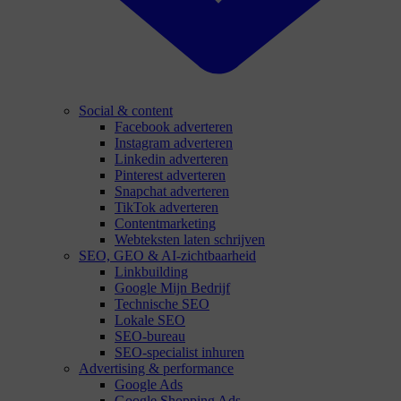
Social & content
Facebook adverteren
Instagram adverteren
Linkedin adverteren
Pinterest adverteren
Snapchat adverteren
TikTok adverteren
Contentmarketing
Webteksten laten schrijven
SEO, GEO & AI-zichtbaarheid
Linkbuilding
Google Mijn Bedrijf
Technische SEO
Lokale SEO
SEO-bureau
SEO-specialist inhuren
Advertising & performance
Google Ads
Google Shopping Ads