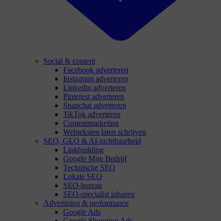
Social & content
Facebook adverteren
Instagram adverteren
Linkedin adverteren
Pinterest adverteren
Snapchat adverteren
TikTok adverteren
Contentmarketing
Webteksten laten schrijven
SEO, GEO & AI-zichtbaarheid
Linkbuilding
Google Mijn Bedrijf
Technische SEO
Lokale SEO
SEO-bureau
SEO-specialist inhuren
Advertising & performance
Google Ads
Google Shopping Ads