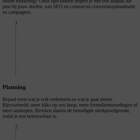
online marketing? Onze specialisten helpen je met een aanpak die
past bij jouw doelen, van SEO en content tot conversieoptimalisatie
en campagnes.
1
Planning
Bepaal eerst wat je wilt verbeteren en wat je gaat meten.
Bijvoorbeeld: meer kliks op een knop, meer formulierinzendingen of
meer aankopen. Bereken daarna de benodigde steekproefgrootte,
zodat je test betrouwbaar is.
2