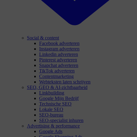
Social & content
Facebook adverteren
Instagram adverteren
Linkedin adverteren
Pinterest adverteren
Snapchat adverteren
TikTok adverteren
Contentmarketing
Webteksten laten schrijven
SEO, GEO & AI-zichtbaarheid
Linkbuilding
Google Mijn Bedrijf
Technische SEO
Lokale SEO
SEO-bureau
SEO-specialist inhuren
Advertising & performance
Google Ads
Google Shopping Ads