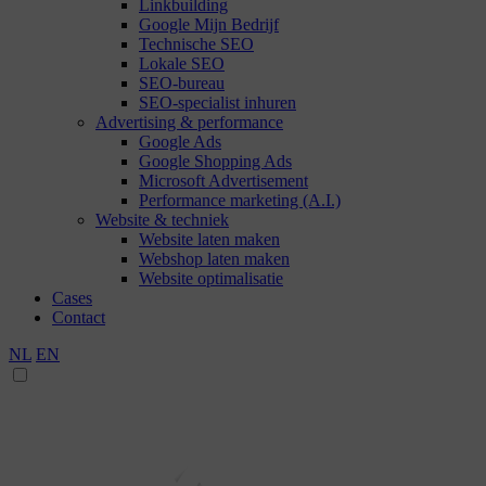
Linkbuilding
Google Mijn Bedrijf
Technische SEO
Lokale SEO
SEO-bureau
SEO-specialist inhuren
Advertising & performance
Google Ads
Google Shopping Ads
Microsoft Advertisement
Performance marketing (A.I.)
Website & techniek
Website laten maken
Webshop laten maken
Website optimalisatie
Cases
Contact
NL
EN