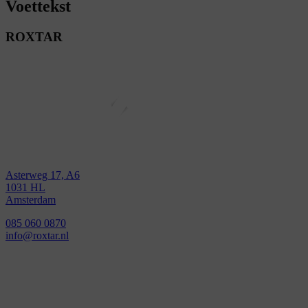
Voettekst
ROXTAR
Asterweg 17, A6
1031 HL
Amsterdam
085 060 0870
info@roxtar.nl