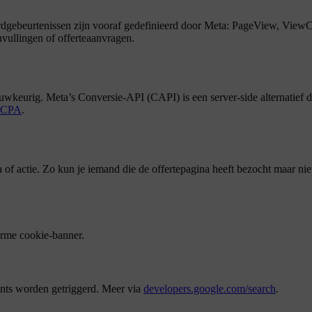
aardgebeurtenissen zijn vooraf gedefinieerd door Meta: PageView, Vie
invullingen of offerteaanvragen.
keurig. Meta’s Conversie-API (CAPI) is een server-side alternatief da
CPA
.
f actie. Zo kun je iemand die de offertepagina heeft bezocht maar nie
orme cookie-banner.
ents worden getriggerd. Meer via
developers.google.com/search
.