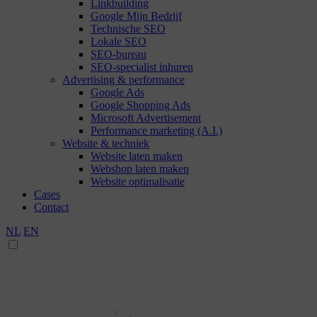
Linkbuilding
Google Mijn Bedrijf
Technische SEO
Lokale SEO
SEO-bureau
SEO-specialist inhuren
Advertising & performance
Google Ads
Google Shopping Ads
Microsoft Advertisement
Performance marketing (A.I.)
Website & techniek
Website laten maken
Webshop laten maken
Website optimalisatie
Cases
Contact
NL
EN