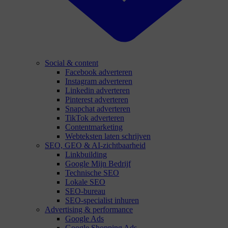
Social & content
Facebook adverteren
Instagram adverteren
Linkedin adverteren
Pinterest adverteren
Snapchat adverteren
TikTok adverteren
Contentmarketing
Webteksten laten schrijven
SEO, GEO & AI-zichtbaarheid
Linkbuilding
Google Mijn Bedrijf
Technische SEO
Lokale SEO
SEO-bureau
SEO-specialist inhuren
Advertising & performance
Google Ads
Google Shopping Ads