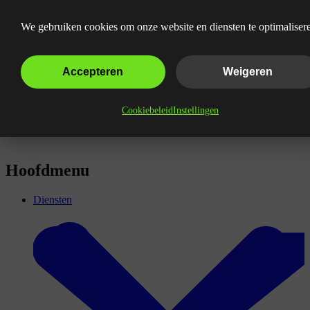
Wat is Google Tag Manager?
We gebruiken cookies om onze website en diensten te optimaliser
Accepteren
Weigeren
Cookiebeleid
Instellingen
Hoofdmenu
Diensten