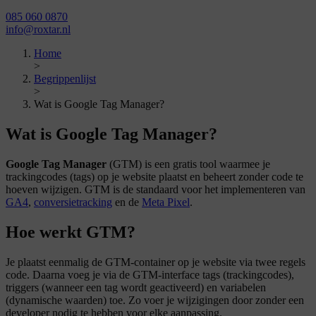
085 060 0870
info@roxtar.nl
Home
>
Begrippenlijst
>
Wat is Google Tag Manager?
Wat is Google Tag Manager?
Google Tag Manager
(GTM) is een gratis tool waarmee je
trackingcodes (tags) op je website plaatst en beheert zonder code te
hoeven wijzigen. GTM is de standaard voor het implementeren van
GA4
,
conversietracking
en de
Meta Pixel
.
Hoe werkt GTM?
Je plaatst eenmalig de GTM-container op je website via twee regels
code. Daarna voeg je via de GTM-interface tags (trackingcodes),
triggers (wanneer een tag wordt geactiveerd) en variabelen
(dynamische waarden) toe. Zo voer je wijzigingen door zonder een
developer nodig te hebben voor elke aanpassing.