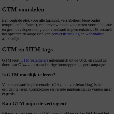
GTM voordelen
Één centrale plek voor alle tracking, versiebeheer (eenvoudig
terugrollen bij fouten), een preview mode voor testen voor publicatie
en geen developer nodig voor standaard implementaties. Dit versnelt
het opzetten en aanpassen van
conversietracking
en
webanalyse
aanzienlijk.
GTM en UTM-tags
GTM leest
UTM-parameters
automatisch uit de URL en stuurt ze
door naar GA4 voor nauwkeurige bronrapportage per campagne.
Is GTM moeilijk te leren?
Voor standaard implementaties (GA4, conversietracking) is het in
een dag te leren. Complexere serverside implementaties vragen meer
expertise.
Kan GTM mijn site vertragen?
Bij veel zware tags kan GTM impact hebben op laadtijd. Houd het