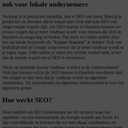
ook voor lokale ondernemers
Verkoop je je producten landelijk, dan is SEO een must. Bied jij je
producten en diensten alleen lokaal aan? Ook dan kan SEO van
toegevoegde waarde zijn. Als SEO bureau in Haarlem kunnen we
ervoor zorgen dat je beter vindbaar wordt voor mensen die zich in
Haarlem en omgeving bevinden. Dat doen we onder andere door
ons op lokale keywords als “Kapper Haarlem” te richten. Ook een
bedrijfsprofiel in Google zorgt ervoor dat je beter vindbaar wordt in
je eigen regio. Zelfs indien je enkel een fysieke winkel hebt, is het
dus de moeite waard om in SEO te investeren.
Wil je op landelijk niveau vindbaar worden in de zoekresultaten?
Ook dan kunnen wij je als SEO bureau in Haarlem van dienst zijn!
We zorgen er dan voor dat je vindbaar wordt op algemene
zoektermen. De concurrentie op algemene zoekwoorden is over het
algemeen groter.
Hoe werkt SEO?
Door middel van SEO beïnvloeden we de factoren waar het
algoritme van een zoekmachine als Google waarde aan hecht. Er
zijn verschillende technieken die we met elkaar combineren om
ervoor te zorgen dat jouw website hoger in de zoekresultaten komt