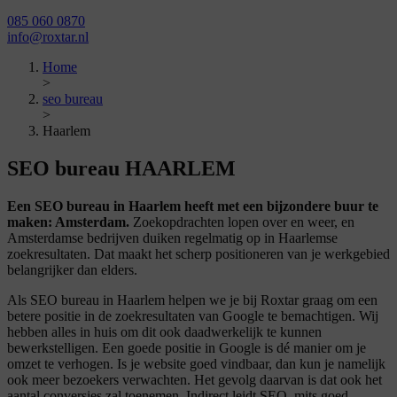
085 060 0870
info@roxtar.nl
Home
>
seo bureau
>
Haarlem
SEO bureau
HAARLEM
Een SEO bureau in Haarlem heeft met een bijzondere buur te
maken: Amsterdam.
Zoekopdrachten lopen over en weer, en
Amsterdamse bedrijven duiken regelmatig op in Haarlemse
zoekresultaten. Dat maakt het scherp positioneren van je werkgebied
belangrijker dan elders.
Als SEO bureau in Haarlem helpen we je bij Roxtar graag om een
betere positie in de zoekresultaten van Google te bemachtigen. Wij
hebben alles in huis om dit ook daadwerkelijk te kunnen
bewerkstelligen. Een goede positie in Google is dé manier om je
omzet te verhogen. Is je website goed vindbaar, dan kun je namelijk
ook meer bezoekers verwachten. Het gevolg daarvan is dat ook het
aantal conversies zal toenemen. Indirect leidt SEO, mits goed