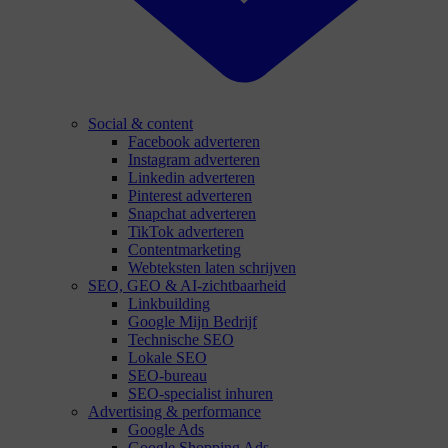
Social & content
Facebook adverteren
Instagram adverteren
Linkedin adverteren
Pinterest adverteren
Snapchat adverteren
TikTok adverteren
Contentmarketing
Webteksten laten schrijven
SEO, GEO & AI-zichtbaarheid
Linkbuilding
Google Mijn Bedrijf
Technische SEO
Lokale SEO
SEO-bureau
SEO-specialist inhuren
Advertising & performance
Google Ads
Google Shopping Ads