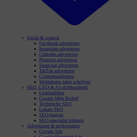
Social & content
Facebook adverteren
Instagram adverteren
Linkedin adverteren
Pinterest adverteren
Snapchat adverteren
TikTok adverteren
Contentmarketing
Webteksten laten schrijven
SEO, GEO & AI-zichtbaarheid
Linkbuilding
Google Mijn Bedrijf
Technische SEO
Lokale SEO
SEO-bureau
SEO-specialist inhuren
Advertising & performance
Google Ads
Google Shopping Ads