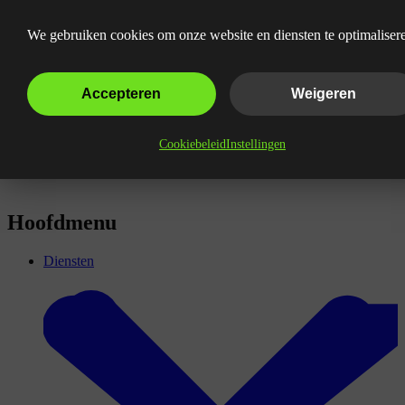
Wat is een Multivariate Test?
We gebruiken cookies om onze website en diensten te optimaliser
Accepteren
Weigeren
Cookiebeleid
Instellingen
Hoofdmenu
Diensten