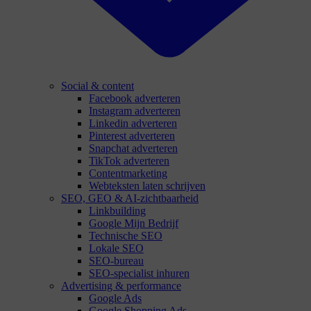
Social & content
Facebook adverteren
Instagram adverteren
Linkedin adverteren
Pinterest adverteren
Snapchat adverteren
TikTok adverteren
Contentmarketing
Webteksten laten schrijven
SEO, GEO & AI-zichtbaarheid
Linkbuilding
Google Mijn Bedrijf
Technische SEO
Lokale SEO
SEO-bureau
SEO-specialist inhuren
Advertising & performance
Google Ads
Google Shopping Ads