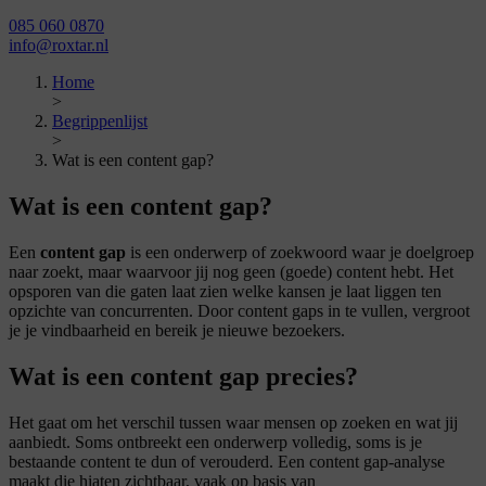
085 060 0870
info@roxtar.nl
Home
>
Begrippenlijst
>
Wat is een content gap?
Wat is een content gap?
Een
content gap
is een onderwerp of zoekwoord waar je doelgroep
naar zoekt, maar waarvoor jij nog geen (goede) content hebt. Het
opsporen van die gaten laat zien welke kansen je laat liggen ten
opzichte van concurrenten. Door content gaps in te vullen, vergroot
je je vindbaarheid en bereik je nieuwe bezoekers.
Wat is een content gap precies?
Het gaat om het verschil tussen waar mensen op zoeken en wat jij
aanbiedt. Soms ontbreekt een onderwerp volledig, soms is je
bestaande content te dun of verouderd. Een content gap-analyse
maakt die hiaten zichtbaar, vaak op basis van