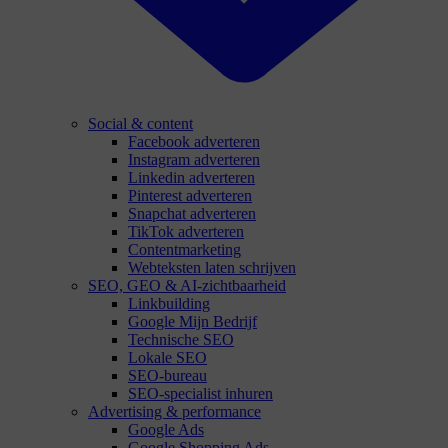
Social & content
Facebook adverteren
Instagram adverteren
Linkedin adverteren
Pinterest adverteren
Snapchat adverteren
TikTok adverteren
Contentmarketing
Webteksten laten schrijven
SEO, GEO & AI-zichtbaarheid
Linkbuilding
Google Mijn Bedrijf
Technische SEO
Lokale SEO
SEO-bureau
SEO-specialist inhuren
Advertising & performance
Google Ads
Google Shopping Ads