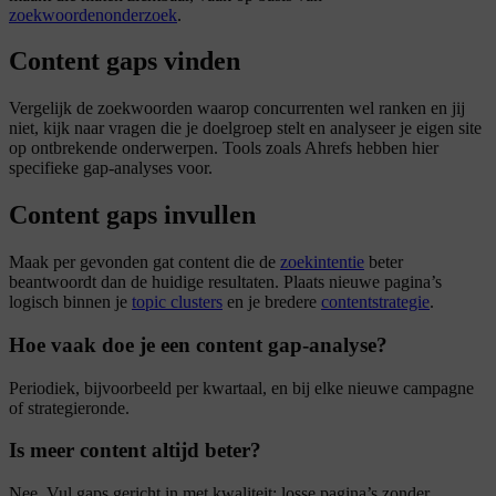
zoekwoordenonderzoek
.
Content gaps vinden
Vergelijk de zoekwoorden waarop concurrenten wel ranken en jij
niet, kijk naar vragen die je doelgroep stelt en analyseer je eigen site
op ontbrekende onderwerpen. Tools zoals Ahrefs hebben hier
specifieke gap-analyses voor.
Content gaps invullen
Maak per gevonden gat content die de
zoekintentie
beter
beantwoordt dan de huidige resultaten. Plaats nieuwe pagina’s
logisch binnen je
topic clusters
en je bredere
contentstrategie
.
Hoe vaak doe je een content gap-analyse?
Periodiek, bijvoorbeeld per kwartaal, en bij elke nieuwe campagne
of strategieronde.
Is meer content altijd beter?
Nee. Vul gaps gericht in met kwaliteit; losse pagina’s zonder