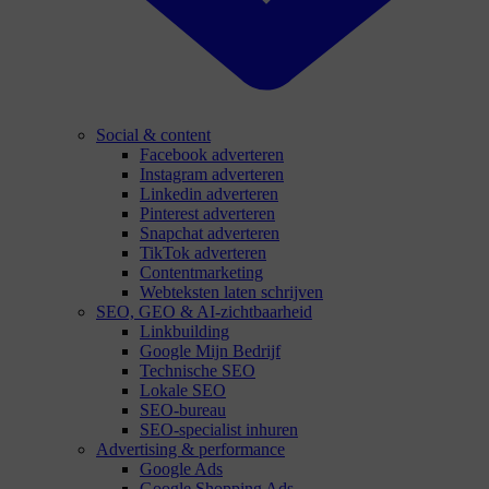
Social & content
Facebook adverteren
Instagram adverteren
Linkedin adverteren
Pinterest adverteren
Snapchat adverteren
TikTok adverteren
Contentmarketing
Webteksten laten schrijven
SEO, GEO & AI-zichtbaarheid
Linkbuilding
Google Mijn Bedrijf
Technische SEO
Lokale SEO
SEO-bureau
SEO-specialist inhuren
Advertising & performance
Google Ads
Google Shopping Ads