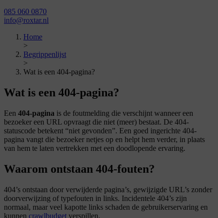
085 060 0870
info@roxtar.nl
Home
>
Begrippenlijst
>
Wat is een 404-pagina?
Wat is een 404-pagina?
Een
404-pagina
is de foutmelding die verschijnt wanneer een
bezoeker een URL opvraagt die niet (meer) bestaat. De 404-
statuscode betekent “niet gevonden”. Een goed ingerichte 404-
pagina vangt die bezoeker netjes op en helpt hem verder, in plaats
van hem te laten vertrekken met een doodlopende ervaring.
Waarom ontstaan 404-fouten?
404’s ontstaan door verwijderde pagina’s, gewijzigde URL’s zonder
doorverwijzing of typefouten in links. Incidentele 404’s zijn
normaal, maar veel kapotte links schaden de gebruikerservaring en
kunnen
crawlbudget
verspillen.