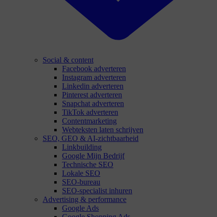
Social & content
Facebook adverteren
Instagram adverteren
Linkedin adverteren
Pinterest adverteren
Snapchat adverteren
TikTok adverteren
Contentmarketing
Webteksten laten schrijven
SEO, GEO & AI-zichtbaarheid
Linkbuilding
Google Mijn Bedrijf
Technische SEO
Lokale SEO
SEO-bureau
SEO-specialist inhuren
Advertising & performance
Google Ads
Google Shopping Ads