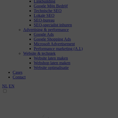
Linkbuilding
Google Mijn Bedrijf
Technische SEO
Lokale SEO
SEO-bureau
SEO-specialist inhuren
Advertising & performance
Google Ads
Google Shopping Ads
Microsoft Advertisement
Performance marketing (A.I.)
Website & techniek
Website laten maken
Webshop laten maken
Website optimalisatie
Cases
Contact
NL
EN