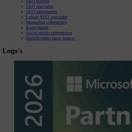
SEO bureau
SEO specialist
SEO uitbesteden
Lokale SEO specialist
Marketing uitbesteden
Kennisbank
Social media uitbesteden
Bedrijfsvideo laten maken
Logo's