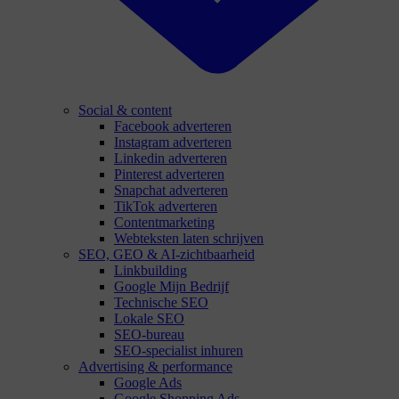
Social & content
Facebook adverteren
Instagram adverteren
Linkedin adverteren
Pinterest adverteren
Snapchat adverteren
TikTok adverteren
Contentmarketing
Webteksten laten schrijven
SEO, GEO & AI-zichtbaarheid
Linkbuilding
Google Mijn Bedrijf
Technische SEO
Lokale SEO
SEO-bureau
SEO-specialist inhuren
Advertising & performance
Google Ads
Google Shopping Ads