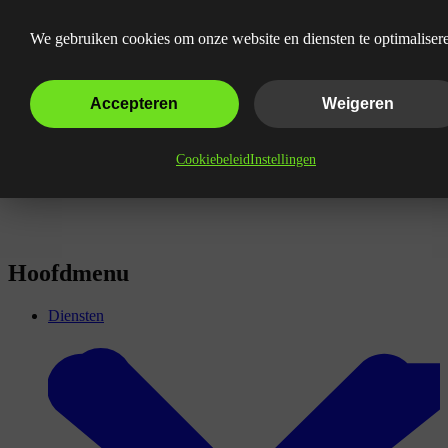
Verover je markt met User Generated
We gebruiken cookies om onze website en diensten te optimaliser
Content
Accepteren
Weigeren
Cookiebeleid
Instellingen
Hoofdmenu
Diensten