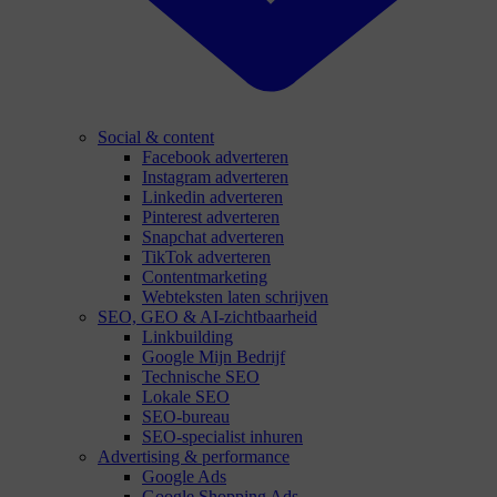
Social & content
Facebook adverteren
Instagram adverteren
Linkedin adverteren
Pinterest adverteren
Snapchat adverteren
TikTok adverteren
Contentmarketing
Webteksten laten schrijven
SEO, GEO & AI-zichtbaarheid
Linkbuilding
Google Mijn Bedrijf
Technische SEO
Lokale SEO
SEO-bureau
SEO-specialist inhuren
Advertising & performance
Google Ads
Google Shopping Ads