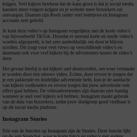
krijgen. Veel kijkers betekent dat de kans groot is dat je social media
kanalen meer volgers krijgen en je website meer bezoekers zal
ontvangen. Daarom zijn Reels onder veel bedrijven en Instagram
accounts zeer geliefd.
Je kunt deze video’s op Instagram vergelijken met de korte video’s
van bijvoorbeeld TikTok. Doordat er meestal korte en snelle video’s
worden afgespeeld, is het zeer aantrekkelijk om door te blijven
scrollen. Dit zorgt voor veel views op verschillende video’s en
daarnaast ook voor veel kijkers bij de advertenties tussen de video’s
door.
Het gevaar hierbij is dat kijkers snel doorscrollen, om weer vermaakt
te worden door een nieuwe video. Echter, door ervoor te zorgen dat
je een pakkende en duidelijke advertentie hebt, kun je de aandacht
van kijkers vasthouden en ervoor zorgen dat jouw advertentie ook
effect gaat hebben. De videoadvertenties zijn daarom zeer handig
wanneer je snel veel kijkers wil hebben. Instagram maakt gebruik
van de data van bezoekers, zodat jouw doelgroep goed vindbaar is
op dit social media platform.
Instagram Stories
Eén van de functies op Instagram zijn de Stories. Deze functie lijkt
op de app Snapchat, waar je korte foto’s en video’s met andere