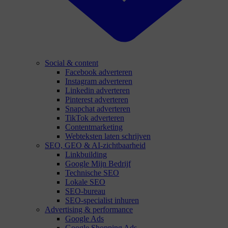
Social & content
Facebook adverteren
Instagram adverteren
Linkedin adverteren
Pinterest adverteren
Snapchat adverteren
TikTok adverteren
Contentmarketing
Webteksten laten schrijven
SEO, GEO & AI-zichtbaarheid
Linkbuilding
Google Mijn Bedrijf
Technische SEO
Lokale SEO
SEO-bureau
SEO-specialist inhuren
Advertising & performance
Google Ads
Google Shopping Ads