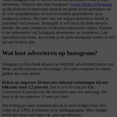
adverteren. Waarom dan juist Instagram?
Social Media Advertising
op dit platform is interessant dankzij het grote aantal gebruikers en
de vele mogelijkheden. Je kunt bovendien gedetailleerd op je
doelgroep richten. Met meer dan een miljard gebruikers bereik je
potentieel veel mensen. Belangrijk is wél dat je de júiste mensen
bereikt: die jouw producten of diensten interessant vinden. Daarom
is het uitbesteden van Instagram advertenties zo waardevol. Laat
specialisten het doen, dan bereik je de juiste doelgroep zonder er zelf
tijd aan kwijt te zijn.
Wat kost
adverteren op Instagram
?
Instagram en Facebook draaien op hetzelfde advertentiesysteem van
Meta, uit één account en één budget. De cijfers waarmee je rekent
gelden dus voor allebei.
Reken op ongeveer 10 euro per duizend vertoningen bij een
klikratio rond 1,2 procent.
Dat is zo'n 83 cent per klik.
Converteert 4 procent van die bezoekers naar een aanvraag, dan
kom je uit op ongeveer 21 euro per lead.
Dat bedrag per lead verandert niet als je meer budget inzet. Het
volgt uit je CPM, je klikratio en je landingspagina. Meer budget
levert dus meer aanvragen op, geen goedkopere.